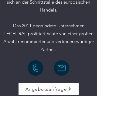
sich an der Schnittstelle des europäischen
Handels.
Das 2011 gegründete Unternehmen
TECHTRAL profitiert heute von einer großen
Anzahl renommierter und vertrauenswürdiger
Partner.
Angebotsanfrage
3 rue du Général de Brauer
67560 ROSHEIM
FRANCE / FRANKREICH